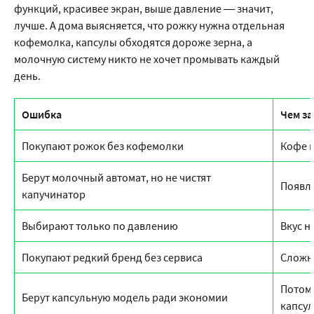
функций, красивее экран, выше давление — значит,
лучше. А дома выясняется, что рожку нужна отдельная
кофемолка, капсулы обходятся дороже зерна, а
молочную систему никто не хочет промывать каждый
день.
Ошибка
Чем за
Покупают рожок без кофемолки
Кофе 
Берут молочный автомат, но не чистят
Появля
капучинатор
Выбирают только по давлению
Вкус н
Покупают редкий бренд без сервиса
Сложно
Потом 
Берут капсульную модель ради экономии
капсул