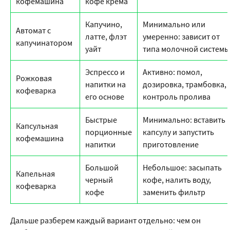
кофемашина
кофе крема
Капучино,
Минимально или
Автомат с
латте, флэт
умеренно: зависит от
капучинатором
уайт
типа молочной систем
Эспрессо и
Активно: помол,
Рожковая
напитки на
дозировка, трамбовка,
кофеварка
его основе
контроль пролива
Быстрые
Минимально: вставить
Капсульная
порционные
капсулу и запустить
кофемашина
напитки
приготовление
Большой
Небольшое: засыпать
Капельная
черный
кофе, налить воду,
кофеварка
кофе
заменить фильтр
Дальше разберем каждый вариант отдельно: чем он