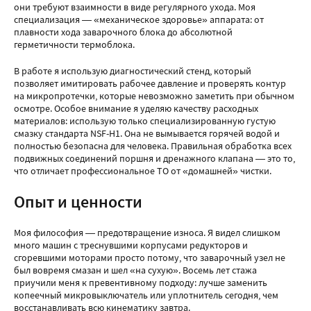
они требуют взаимности в виде регулярного ухода. Моя
специализация — «механическое здоровье» аппарата: от
плавности хода заварочного блока до абсолютной
герметичности термоблока.
В работе я использую диагностический стенд, который
позволяет имитировать рабочее давление и проверять контур
на микропротечки, которые невозможно заметить при обычном
осмотре. Особое внимание я уделяю качеству расходных
материалов: использую только специализированную густую
смазку стандарта NSF-H1. Она не вымывается горячей водой и
полностью безопасна для человека. Правильная обработка всех
подвижных соединений поршня и дренажного клапана — это то,
что отличает профессиональное ТО от «домашней» чистки.
Опыт и ценности
Моя философия — предотвращение износа. Я видел слишком
много машин с треснувшими корпусами редукторов и
сгоревшими моторами просто потому, что заварочный узел не
был вовремя смазан и шел «на сухую». Восемь лет стажа
приучили меня к превентивному подходу: лучше заменить
копеечный микровыключатель или уплотнитель сегодня, чем
восстанавливать всю кинематику завтра.