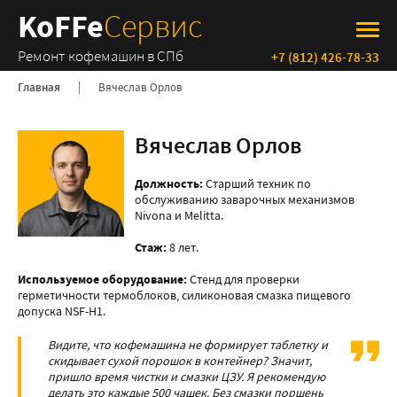
KoFFe
Сервис
Ремонт кофемашин в СПб
+7 (812) 426-78-33
Главная
Вячеслав Орлов
Вячеслав Орлов
Должность:
Старший техник по
обслуживанию заварочных механизмов
Nivona и Melitta.
Стаж:
8 лет.
Используемое оборудование:
Стенд для проверки
герметичности термоблоков, силиконовая смазка пищевого
допуска NSF-H1.
Видите, что кофемашина не формирует таблетку и
скидывает сухой порошок в контейнер? Значит,
пришло время чистки и смазки ЦЗУ. Я рекомендую
делать это каждые 500 чашек. Без смазки поршень