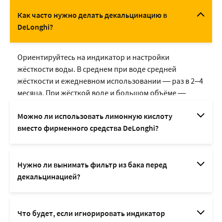
Как часто нужно делать декальцинацию в
DeLonghi?
Ориентируйтесь на индикатор и настройки
жёсткости воды. В среднем при воде средней
жёсткости и ежедневном использовании — раз в 2–4
месяца. При жёсткой воде и большом объёме —
чаще.
Можно ли использовать лимонную кислоту
вместо фирменного средства DeLonghi?
Нежелательно. Неправильная концентрация и
Нужно ли вынимать фильтр из бака перед
нерастворённые кристаллы повреждают
декальцинацией?
уплотнения и могут забивать узкие каналы.
Фирменные средства дают более предсказуемую
реакцию.
В большинстве моделей — да, об этом пишут в
Что будет, если игнорировать индикатор
инструкции. Раствор для накипи не должен