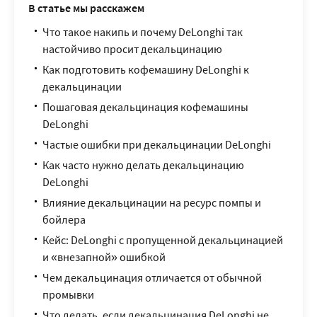
В статье мы расскажем
Что такое накипь и почему DeLonghi так
настойчиво просит декальцинацию
Как подготовить кофемашину DeLonghi к
декальцинации
Пошаговая декальцинация кофемашины
DeLonghi
Частые ошибки при декальцинации DeLonghi
Как часто нужно делать декальцинацию
DeLonghi
Влияние декальцинации на ресурс помпы и
бойлера
Кейс: DeLonghi с пропущенной декальцинацией
и «внезапной» ошибкой
Чем декальцинация отличается от обычной
промывки
Что делать, если декальцинация DeLonghi не