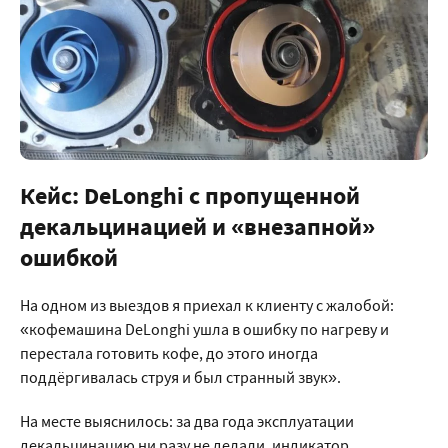
Кейс: DeLonghi с пропущенной
декальцинацией и «внезапной»
ошибкой
На одном из выездов я приехал к клиенту с жалобой:
«кофемашина DeLonghi ушла в ошибку по нагреву и
перестала готовить кофе, до этого иногда
поддёргивалась струя и был странный звук».
На месте выяснилось: за два года эксплуатации
декальцинацию ни разу не делали, индикатор