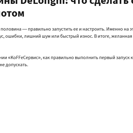
ы DeLonghi: что сделать 
потом
половина — правильно запустить ее и настроить. Именно на э
с, ошибки, лишний шум или быстрый износ. В итоге, желанная
нии «KoFFeСервис», как правильно выполнить первый запуск
не допускать.