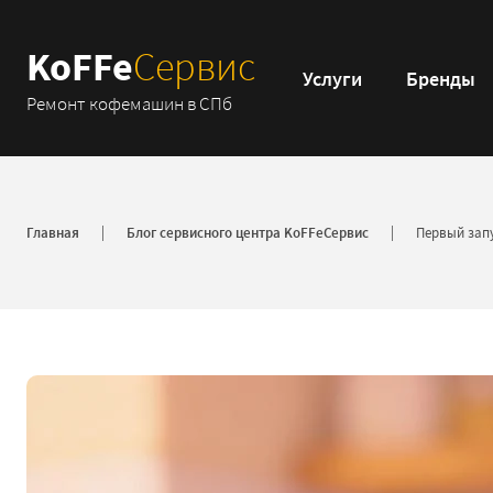
KoFFe
Сервис
Услуги
Бренды
Ремонт кофемашин в СПб
Главная
Блог сервисного центра KoFFeСервис
Первый запу