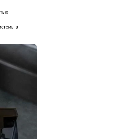
стью
истемы в