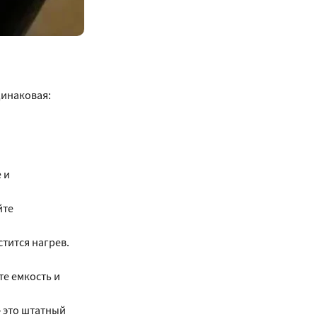
динаковая:
 и
йте
тится нагрев.
те емкость и
 это штатный