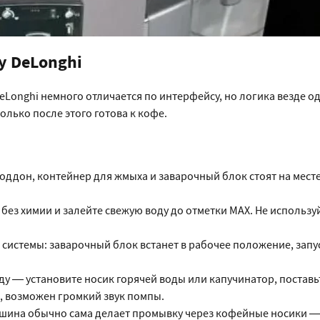
у DeLonghi
Longhi немного отличается по интерфейсу, но логика везде о
олько после этого готова к кофе.
поддон, контейнер для жмыха и заварочный блок стоят на месте
без химии и залейте свежую воду до отметки MAX. Не использу
системы: заварочный блок встанет в рабочее положение, запус
у — установите носик горячей воды или капучинатор, поставь
х, возможен громкий звук помпы.
ашина обычно сама делает промывку через кофейные носики —