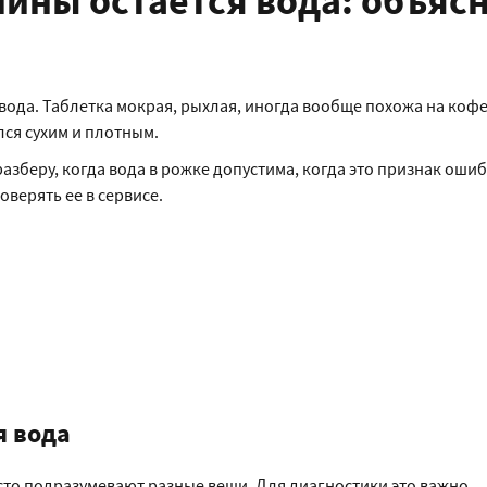
ины остается вода: объяс
 вода. Таблетка мокрая, рыхлая, иногда вообще похожа на коф
ся сухим и плотным.
азберу, когда вода в рожке допустима, когда это признак ошиб
оверять ее в сервисе.
я вода
сто подразумевают разные вещи. Для диагностики это важно.