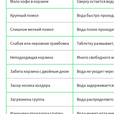
Мало кофе в корзине
Сверху остается вод
Крупный помол
Вода быстро проход
Слишком мелкий помол
Вода плохо проходит
Слабая или неровная трамбовка
Таблетку размывает
Неподходящая корзина
Много свободного м
Забита корзина с двойным дном
Вода не уходит чере
Засор носика холдера
Вода задерживается
Загрязнена группа
Вода распределяетс
Изношена прокладка группы
Вода может идти ми