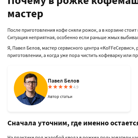
Почему в рожке кофемаш
мастер
После приготовления кофе сняли рожок, а в корзине стоит
Ситуация неприятная, особенно если раньше жмых выбивал
Я, Павел Белов, мастер сервисного центра «KoFFeСервис», р
приготовлении, а когда уже пора чистить кофеварку или пр
Павел Белов
4.9
Автор статьи
Сначала уточним, где именно остаетс
На практике под жалобой «вода в рожке» пользователи ча