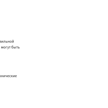
авильной
я могут быть
ехнические