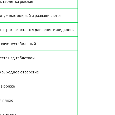
а, таблетка рыхлая
ит, жмых мокрый и разваливается
, в рожке остается давление и жидкость
, вкус нестабильный
еста над таблеткой
з выходное отверстие
 в рожке
я плохо
мо рожка